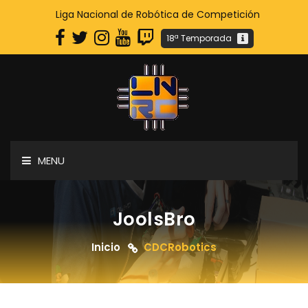
Liga Nacional de Robótica de Competición
18ª Temporada
MENU
JoolsBro
Inicio
CDCRobotics