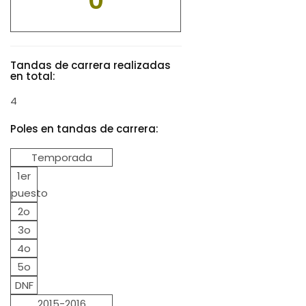
0
Tandas de carrera realizadas
en total:
4
Poles en tandas de carrera:
Temporada
1er
puesto
2o
3o
4o
5o
DNF
2015-2016