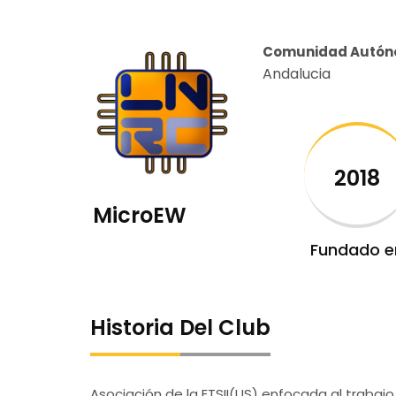
Comunidad Autó
Andalucia
2018
MicroEW
Fundado e
Historia Del Club
Asociación de la ETSII(US) enfocada al trabaj