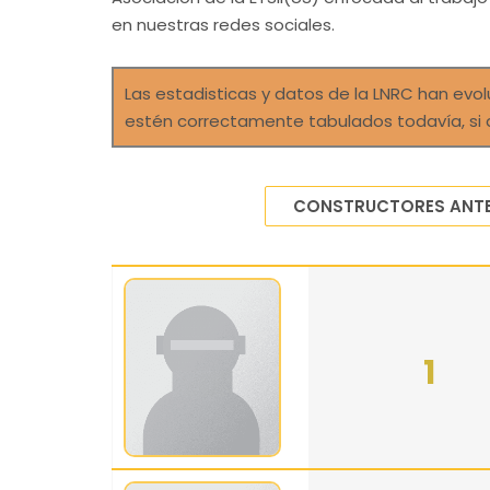
en nuestras redes sociales.
Las estadisticas y datos de la LNRC han ev
estén correctamente tabulados todavía, si 
CONSTRUCTORES ANTE
1