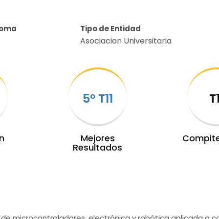
noma
Tipo de Entidad
Asociacion Universitaria
5º T11
T
n
Mejores
Compit
Resultados
o de microcontroladores, electrónica y robótica aplicada a 