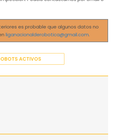
teriores es probable que algunos datos no
 en
liganacionalderobotica@gmail.com
.
ROBOTS ACTIVOS