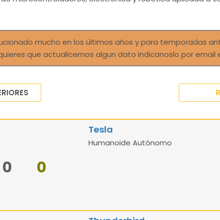
olucionado mucho en los últimos años y para temporadas an
quieres que actualicemos algun dato indicanoslo por email
RIORES
Tesla
Humanoide Autónomo
0
0