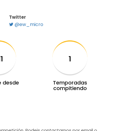
Twitter
@ew_micro
11
1
e desde
Temporadas
compitiendo
competición. Podeis contactarnos por email o